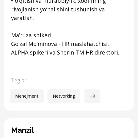
• o‘qitish va murabbiylik: xodimning
rivojlanish yo‘nalishini tushunish va
yaratish.
Ma’ruza spikeri:
Go‘zal Mo‘minova - HR maslahatchisi,
ALPHA spikeri va Sherin TM HR direktori.
Teglar:
Menejment
Netvorking
HR
Manzil