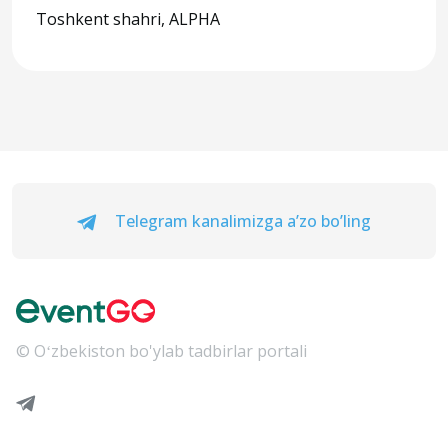
Toshkent shahri, ALPHA
Telegram kanalimizga a’zo bo’ling
© Oʻzbekiston bo'ylab tadbirlar portali