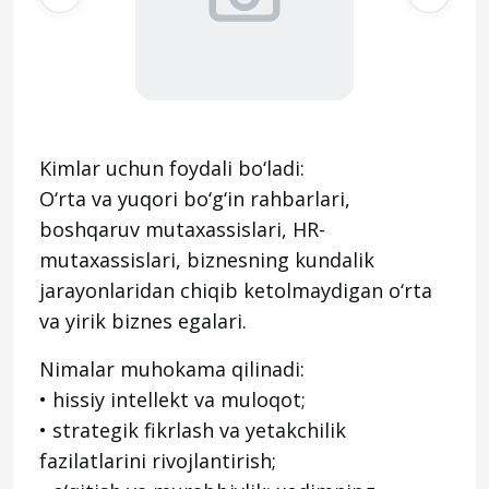
Kimlar uchun foydali bo‘ladi:
O‘rta va yuqori bo‘g‘in rahbarlari,
boshqaruv mutaxassislari, HR-
mutaxassislari, biznesning kundalik
jarayonlaridan chiqib ketolmaydigan o‘rta
va yirik biznes egalari.
Nimalar muhokama qilinadi:
• hissiy intellekt va muloqot;
• strategik fikrlash va yetakchilik
fazilatlarini rivojlantirish;