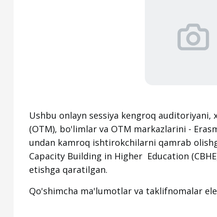
Ushbu onlayn sessiya kengroq auditoriyani, x
(OTM), bo'limlar va OTM markazlarini - Eras
undan kamroq ishtirokchilarni qamrab olishg
Capacity Building in Higher Education (CBHE)
etishga qaratilgan.
Qo'shimcha ma'lumotlar va taklifnomalar ele