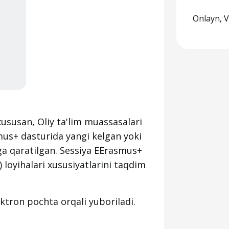
Onlayn, V
ususan, Oliy ta'lim muassasalari
mus+ dasturida yangi kelgan yoki
a qaratilgan. Sessiya EErasmus+
 loyihalari xususiyatlarini taqdim
ktron pochta orqali yuboriladi.