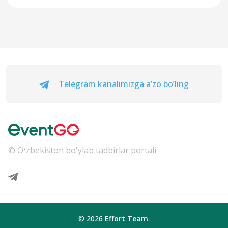
Telegram kanalimizga a’zo bo’ling
© Oʻzbekiston bo'ylab tadbirlar portali
© 2026
Effort Team
.