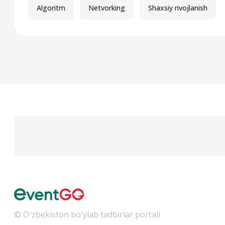
Algoritm
Netvorking
Shaxsiy rivojlanish
© Oʻzbekiston bo'ylab tadbirlar portali