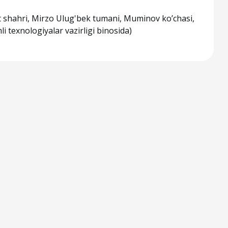
 shahri, Mirzo Ulug'bek tumani, Muminov ko’chasi,
i texnologiyalar vazirligi binosida)