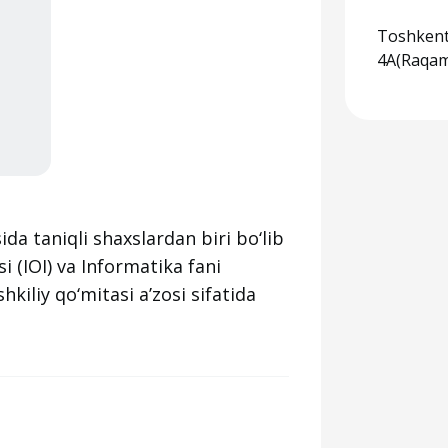
Toshkent
4A(Raqaml
ida taniqli shaxslardan biri bo‘lib
 (IOI) va Informatika fani
hkiliy qo‘mitasi aʼzosi sifatida