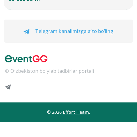
Telegram kanalimizga a’zo bo’ling
© Oʻzbekiston bo'ylab tadbirlar portali
© 2026
Effort Team
.