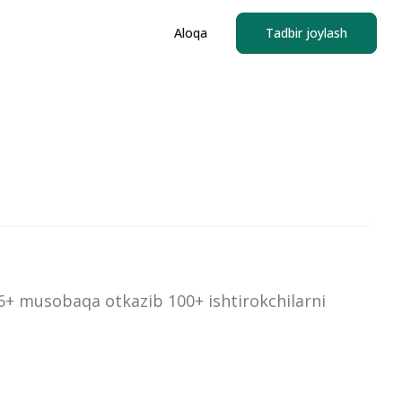
Aloqa
Tadbir joylash
6+ musobaqa otkazib 100+ ishtirokchilarni