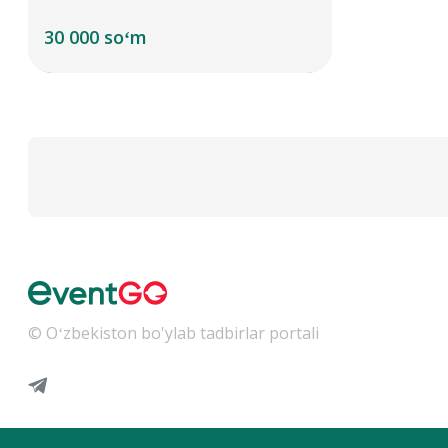
30 000 soʻm
© Oʻzbekiston bo'ylab tadbirlar portali