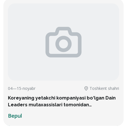
04—15-noyabr
Toshkent shahri
Koreyaning yetakchi kompaniyasi bo‘lgan Dain
Leaders mutaxassislari tomonidan
o‘tkaziladigan texnik o‘quv mashg‘ulotlari
Bepul