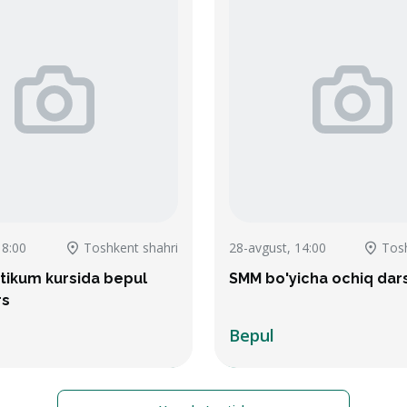
18:00
Toshkent shahri
28-avgust, 14:00
Tosh
tikum kursida bepul
SMM bo'yicha ochiq dar
rs
Bepul