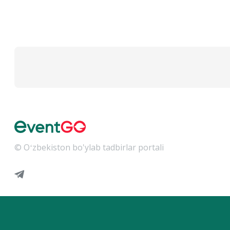
© Oʻzbekiston bo'ylab tadbirlar portali