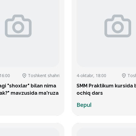
16:00
Toshkent shahri
4-oktabr, 18:00
Tosh
i "shoxlar" bilan nima
SMM Praktikum kursida 
rak?" mavzusida ma'ruza
ochiq dars
Bepul