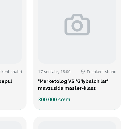
kent shahri
17-sentabr, 18:00
Toshkent shahri
bepul
"Marketolog VS "G'iybatchilar"
mavzusida master-klass
300 000 soʻm