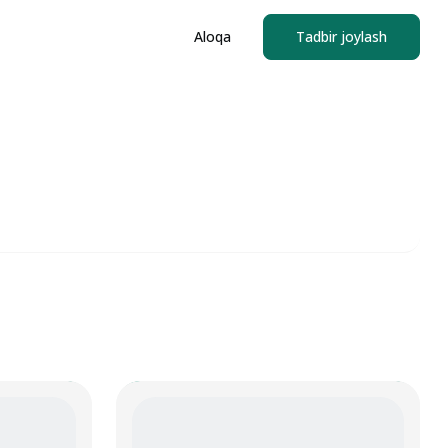
Aloqa
Tadbir joylash