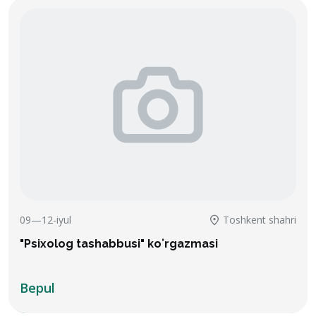
09—12-iyul
Toshkent shahri
"Psixolog tashabbusi" koʻrgazmasi
Bepul