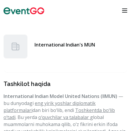
International Indian's MUN
Tashkilot haqida
International Indian Model United Nations (IIMUN)
—
bu dunyodagi
eng yirik yoshlar diplomatik
platformalari
dan biri bo‘lib, endi
Toshkentda bo‘lib
o‘tadi
. Bu yerda
o‘quvchilar va talabalar
global
muammolarni muhokama qilib, o‘z fikrini
erkin ifoda