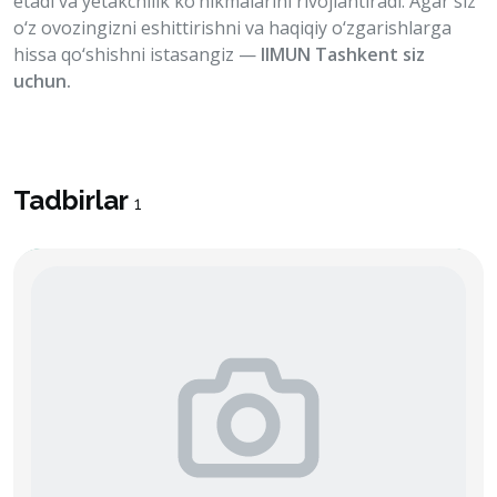
etadi va
yetakchilik ko‘nikmalarini rivojlantiradi. Agar siz
o‘z ovozingizni eshittirishni va haqiqiy o‘zgarishlarga
hissa qo‘shishni istasangiz —
IIMUN Tashkent siz
uchun.
Tadbirlar
1