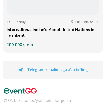
15—17-may
Toshkent shahri
International Indian's Model United Nations in
Tashkent
100 000 soʻm
Telegram kanalimizga a’zo bo’ling
© Oʻzbekiston bo'ylab tadbirlar portali